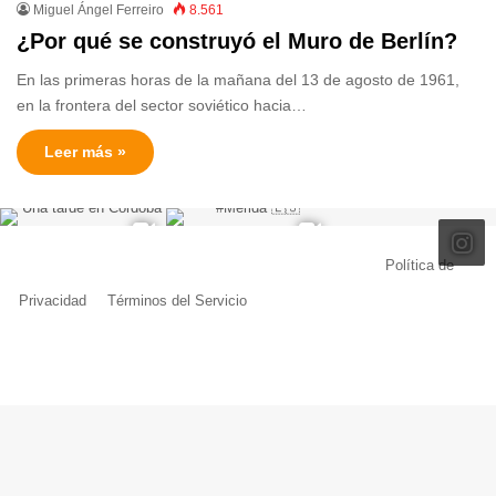
Miguel Ángel Ferreiro
8.561
¿Por qué se construyó el Muro de Berlín?
En las primeras horas de la mañana del 13 de agosto de 1961,
en la frontera del sector soviético hacia…
Leer más »
© Copyright 2026, Todos los derechos reservados |
Política de
Privacidad
|
Términos del Servicio
| Creado por Miguel Ángel Ferreiro
Facebook
X
Pinterest
YouTube
Tumblr
Instagram
Telegram
Buy
Me
a