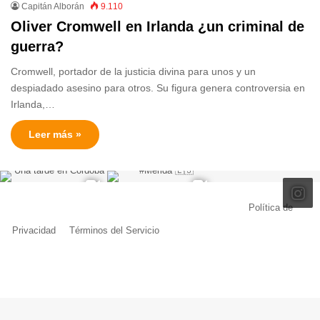
Capitán Alborán
9.110
Oliver Cromwell en Irlanda ¿un criminal de
guerra?
Cromwell, portador de la justicia divina para unos y un
despiadado asesino para otros. Su figura genera controversia en
Irlanda,…
Leer más »
© Copyright 2026, Todos los derechos reservados |
Política de
Privacidad
|
Términos del Servicio
| Creado por Miguel Ángel Ferreiro
Facebook
X
Pinterest
YouTube
Tumblr
Instagram
Telegram
Buy
Me