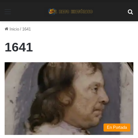
Menú
Bu
Inicio
/
1641
1641
En Portada