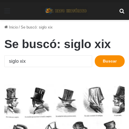
Menú
Bu
Inicio
/
Se buscó: siglo xix
Se buscó:
siglo xix
Buscar: