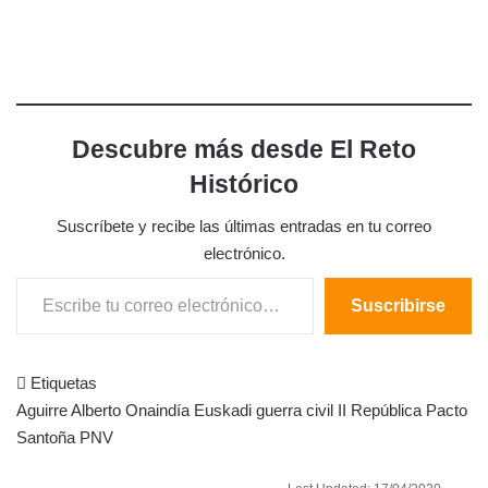
Descubre más desde El Reto
Histórico
Suscríbete y recibe las últimas entradas en tu correo
electrónico.
Escribe tu correo electrónico…
Suscribirse
Etiquetas
Aguirre
Alberto Onaindía
Euskadi
guerra civil
II República
Pacto
Santoña
PNV
Send