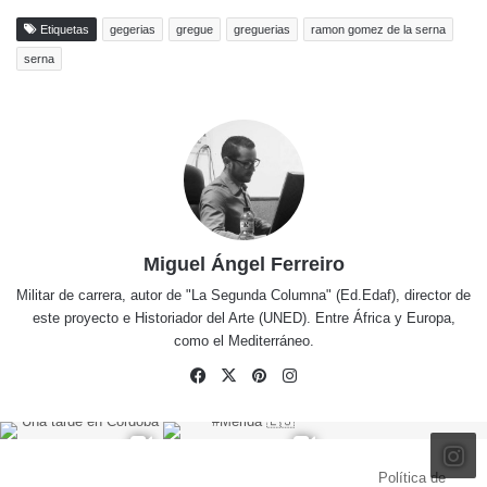
Etiquetas
gegerias
gregue
greguerias
ramon gomez de la serna
serna
Miguel Ángel Ferreiro
Militar de carrera, autor de "La Segunda Columna" (Ed.Edaf), director de
este proyecto e Historiador del Arte (UNED). Entre África y Europa,
como el Mediterráneo.
Facebook
X
Pinterest
Instagram
© Copyright 2026, Todos los derechos reservados |
Política de