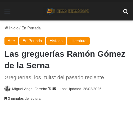
Menú
Bu
Inicio
/
En Portada
Arte
En Portada
Historia
Literatura
Las greguerías Ramón Gómez
de la Serna
Greguerías, los "tuits" del pasado reciente
Follow
Send
Miguel Ángel Ferreiro
Last Updated: 28/02/2026
on
an
3 minutos de lectura
X
email