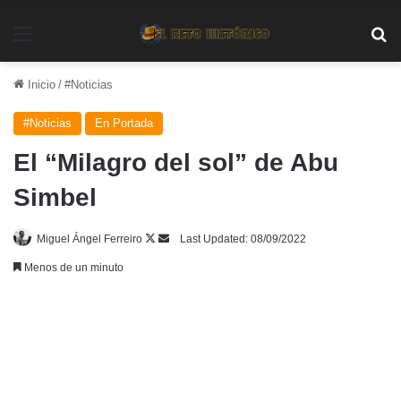
Menú
Bu
Inicio
/
#Noticias
#Noticias
En Portada
El “Milagro del sol” de Abu
Simbel
Follow
Send
Miguel Ángel Ferreiro
Last Updated: 08/09/2022
on
an
Menos de un minuto
X
email