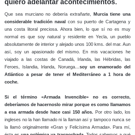
quiero adelantar acontecimientos.
Que sea murciano no debería extrañarte,
Murcia tiene una
considerable tradición naval
con su puerto de Cartagena y
una costa litoral preciosa. Ahora bien, lo que sí no es muy
normal es que soy natural y residente en Yecla, un pueblo
absolutamente de interior y alejado unos 100 kms. del mar. Aun
así, soy un apasionado del mismo. En mis vacaciones he
viajado a las costas de Canadá, Irlanda, las Hébridas, las
Feroes, Islandia, Irlanda, Noruega…
soy un enamorado del
Atlántico a pesar de tener el Mediterráneo a 1 hora de
coche.
Si el término «Armada Invencible» no es correcto,
deberíamos de hacernoslo mirar porque es como llamamos
a esa armada desde hace casi 150 años.
Por otro lado, los
ingleses no la han llamado ni la llaman así y tampoco nunca se
la llamó originalmente «Gran y Felicísima Armada». Para mí,
ésta es
una polémica ya trasnochada.
Todos sabemos a qué