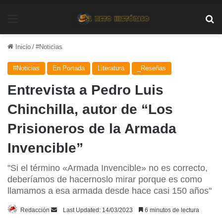
Menú
Bu
Inicio
/
#Noticias
#Noticias
En Portada
Literatura
_Reseñas
Entrevista a Pedro Luis
Chinchilla, autor de “Los
Prisioneros de la Armada
Invencible”
"Si el término «Armada Invencible» no es correcto,
deberíamos de hacernoslo mirar porque es como
llamamos a esa armada desde hace casi 150 años"
Send
Redacción
Last Updated: 14/03/2023
6 minutos de lectura
an