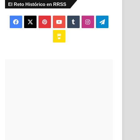
El Reto Histórico en RRSS
Facebook
X
Pinterest
YouTube
Tumblr
Instagram
Telegram
Buy
Me
a
Coffee