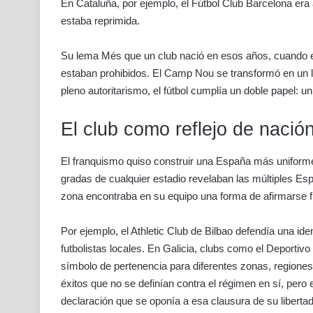
En Cataluña, por ejemplo, el Fútbol Club Barcelona era
estaba reprimida.
Su lema Més que un club nació en esos años, cuando el 
estaban prohibidos. El Camp Nou se transformó en un lu
pleno autoritarismo, el fútbol cumplía un doble papel: u
El club como reflejo de naci
El franquismo quiso construir una España más uniforme,
gradas de cualquier estadio revelaban las múltiples Es
zona encontraba en su equipo una forma de afirmarse f
Por ejemplo, el Athletic Club de Bilbao defendía una id
futbolistas locales. En Galicia, clubs como el Deportiv
símbolo de pertenencia para diferentes zonas, regione
éxitos que no se definían contra el régimen en sí, pero 
declaración que se oponía a esa clausura de su libertad