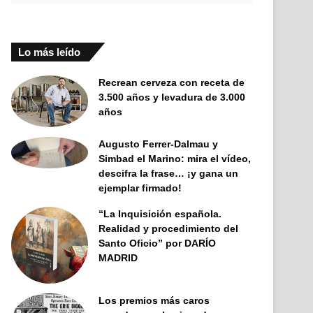
Lo más leído
Recrean cerveza con receta de
3.500 años y levadura de 3.000
años
Augusto Ferrer-Dalmau y
Simbad el Marino: mira el vídeo,
descifra la frase… ¡y gana un
ejemplar firmado!
“La Inquisición española.
Realidad y procedimiento del
Santo Oficio” por DARÍO
MADRID
Los premios más caros