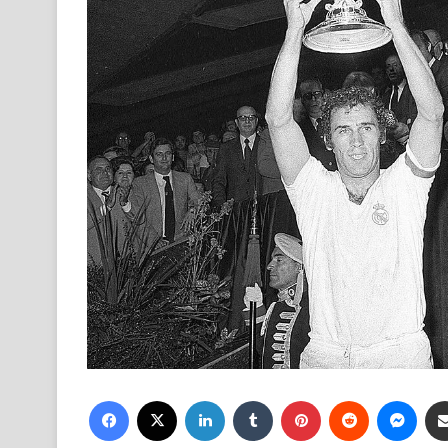
Facebook
X
LinkedIn
Tumblr
Pinterest
Reddit
Mess