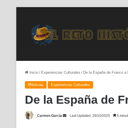
Inicio
/
Experiencias Culturales
/
De la España de Franco a ho
#Noticias
Experiencias Culturales
De la España de Fr
Send
_Carmen García
Last Updated: 29/10/2025
5 minut
an