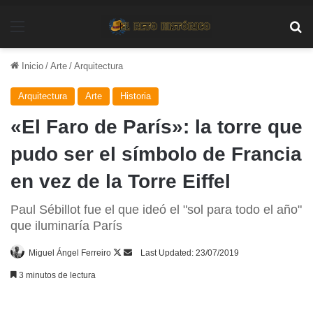
Menú
Bu
Inicio
/
Arte
/
Arquitectura
Arquitectura
Arte
Historia
«El Faro de París»: la torre que
pudo ser el símbolo de Francia
en vez de la Torre Eiffel
Paul Sébillot fue el que ideó el "sol para todo el año"
que iluminaría París
Follow
Send
Miguel Ángel Ferreiro
Last Updated: 23/07/2019
on
an
3 minutos de lectura
X
email