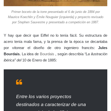
Primer boceto de la torre presentado el 6 de junio de 1884 por
Maurice Koechlin y Émile Nouguier (izquierda) y proyecto revisado
por Stephen Sauvestre y presentado a competición en 1887.
Y hay que decir que Eiffel no lo tenía fácil. Su estructura de
acero tenía mala fama, y la prensa de la época se decantaba
por vitorear el diseño de otro ingeniero francés:
Jules
Bourdais.
La idea de
Bourdais
, según describía
“La ilustración
ibérica” del
10 de Enero de 1885:
Entre los varios proyectos
destinados a caracterizar de una