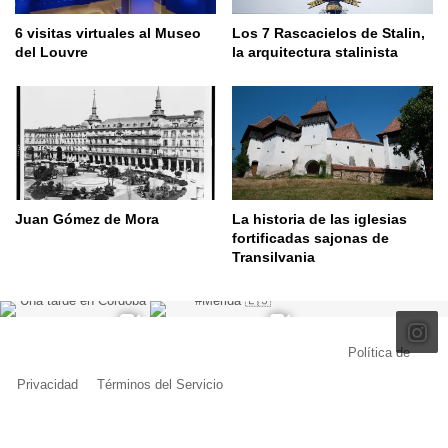
6 visitas virtuales al Museo
Los 7 Rascacielos de Stalin,
del Louvre
la arquitectura stalinista
Juan Gómez de Mora
La historia de las iglesias
fortificadas sajonas de
Transilvania
© Copyright 2026, Todos los derechos reservados |
Política de
Privacidad
|
Términos del Servicio
| Creado por Miguel Ángel Ferreiro
Facebook
X
Pinterest
YouTube
Tumblr
Instagram
Telegram
Buy