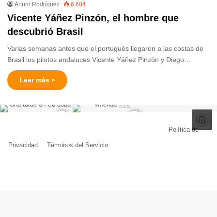
Arturo Rodríguez
6.604
Vicente Yáñez Pinzón, el hombre que
descubrió Brasil
Varias semanas antes que el portugués llegaron a las costas de
Brasil los pilotos andaluces Vicente Yáñez Pinzón y Diego…
Leer más »
© Copyright 2026, Todos los derechos reservados |
Política de
Privacidad
|
Términos del Servicio
| Creado por Miguel Ángel Ferreiro
Facebook
X
Pinterest
YouTube
Tumblr
Instagram
Telegram
Buy
Me
a