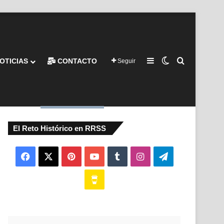
Barra lateral
Switch skin
Buscar por
OTICIAS
CONTACTO
Seguir
El Reto Histórico en RRSS
Facebook
X
Pinterest
YouTube
Tumblr
Instagram
Telegram
Buy
Me
a