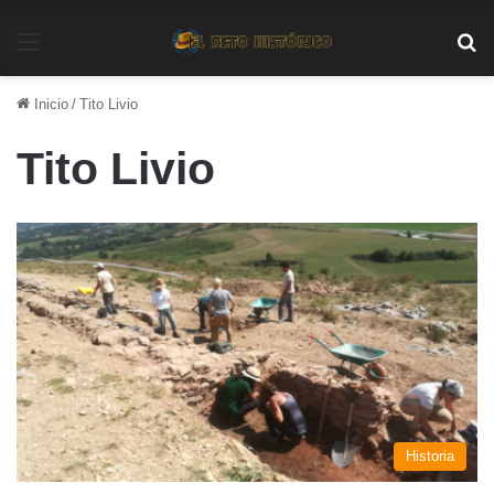
Menú
Bu
Inicio
/
Tito Livio
Tito Livio
Historia