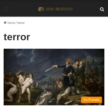
Menú
Bu
Inicio
/
terror
terror
En Portada