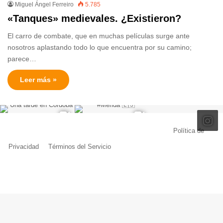
Miguel Ángel Ferreiro
5.785
«Tanques» medievales. ¿Existieron?
El carro de combate, que en muchas películas surge ante
nosotros aplastando todo lo que encuentra por su camino;
parece…
Leer más »
© Copyright 2026, Todos los derechos reservados |
Política de
Privacidad
|
Términos del Servicio
| Creado por Miguel Ángel Ferreiro
Facebook
X
Pinterest
YouTube
Tumblr
Instagram
Telegram
Buy
Me
a