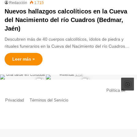
Redacción
1.715
Nuevos hallazgos calcolíticos en la Cueva
del Nacimiento del río Cuadros (Bedmar,
Jaén)
Descubren más de 40 cuerpos calcolíticos, ídolos de piedra y
rituales funerarios en la Cueva del Nacimiento del río Cuadros…
Leer más »
© Copyright 2026, Todos los derechos reservados |
Política de
Privacidad
|
Términos del Servicio
| Creado por Miguel Ángel Ferreiro
Facebook
X
Pinterest
YouTube
Tumblr
Instagram
Telegram
Buy
Me