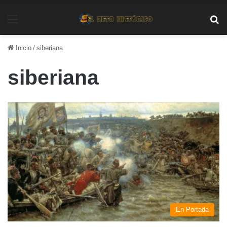
Menú
Bu
Inicio
/
siberiana
siberiana
En Portada