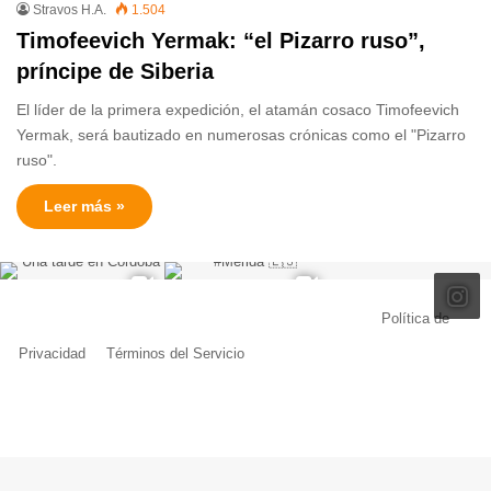
Stravos H.A.
1.504
Timofeevich Yermak: “el Pizarro ruso”,
príncipe de Siberia
El líder de la primera expedición, el atamán cosaco Timofeevich
Yermak, será bautizado en numerosas crónicas como el "Pizarro
ruso".
Leer más »
© Copyright 2026, Todos los derechos reservados |
Política de
Privacidad
|
Términos del Servicio
| Creado por Miguel Ángel Ferreiro
Facebook
X
Pinterest
YouTube
Tumblr
Instagram
Telegram
Buy
Me