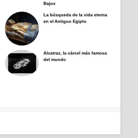
Bajos
La búsqueda de la vida eterna
en el Antiguo Egipto
Alcatraz, la cárcel más famosa
del mundo
Facebook
X
Pinterest
YouTube
Tumblr
Instagram
Telegram
Buy
Me
a