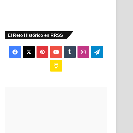
El Reto Histórico en RRSS
Facebook
X
Pinterest
YouTube
Tumblr
Instagram
Telegram
Buy
Me
a
Coffee