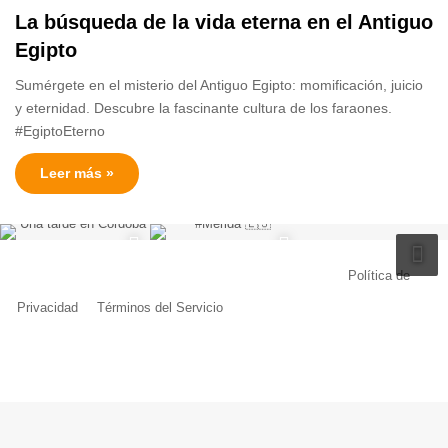
La búsqueda de la vida eterna en el Antiguo
Egipto
Sumérgete en el misterio del Antiguo Egipto: momificación, juicio
y eternidad. Descubre la fascinante cultura de los faraones.
#EgiptoEterno
Leer más »
© Copyright 2026, Todos los derechos reservados |
Política de
Privacidad
|
Términos del Servicio
| Creado por Miguel Ángel Ferreiro
Facebook
X
Pinterest
YouTube
Tumblr
Instagram
Telegram
Buy
Me