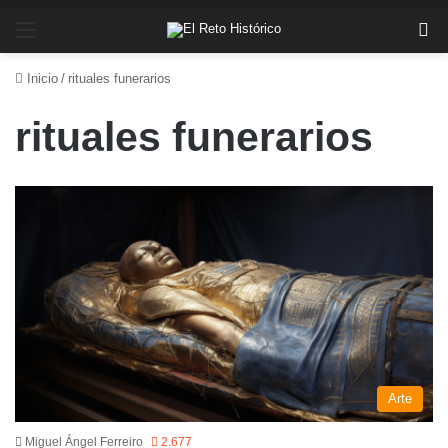
Menú
Bu
Inicio
/
rituales funerarios
rituales funerarios
Arte
Miguel Ángel Ferreiro
2.677