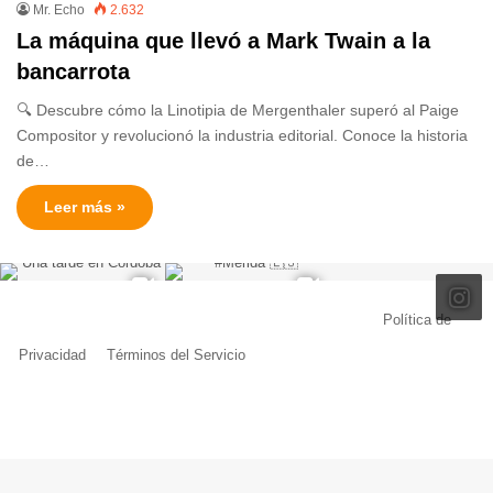
Mr. Echo
2.632
La máquina que llevó a Mark Twain a la
bancarrota
🔍 Descubre cómo la Linotipia de Mergenthaler superó al Paige
Compositor y revolucionó la industria editorial. Conoce la historia
de…
Leer más »
© Copyright 2026, Todos los derechos reservados |
Política de
Privacidad
|
Términos del Servicio
| Creado por Miguel Ángel Ferreiro
Facebook
X
Pinterest
YouTube
Tumblr
Instagram
Telegram
Buy
Me