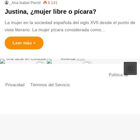
_Ana Isabel Pernil
6.141
Justina, ¿mujer libre o pícara?
La mujer en la sociedad española del siglo XVII desde el punto de
vista literario. La mujer pícara considerada como…
Leer más »
© Copyright 2026, Todos los derechos reservados |
Política de
Privacidad
|
Términos del Servicio
| Creado por Miguel Ángel Ferreiro
Facebook
X
Pinterest
YouTube
Tumblr
Instagram
Telegram
Buy
Me
a