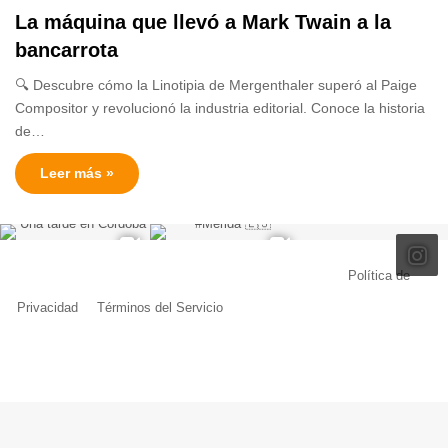
La máquina que llevó a Mark Twain a la
bancarrota
🔍 Descubre cómo la Linotipia de Mergenthaler superó al Paige
Compositor y revolucionó la industria editorial. Conoce la historia
de…
Leer más »
© Copyright 2026, Todos los derechos reservados |
Política de
Privacidad
|
Términos del Servicio
| Creado por Miguel Ángel Ferreiro
Facebook
X
Pinterest
YouTube
Tumblr
Instagram
Telegram
Buy
Me