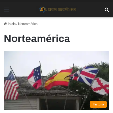
Menú
Bu
Inicio
/
Norteamérica
Norteamérica
Historia