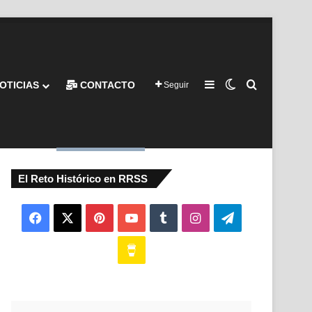
Barra lateral
Switch skin
Buscar por
OTICIAS
CONTACTO
Seguir
El Reto Histórico en RRSS
Facebook
X
Pinterest
YouTube
Tumblr
Instagram
Telegram
Buy
Me
a