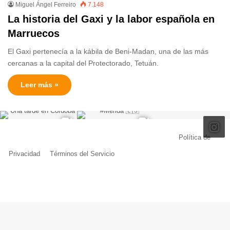
Miguel Ángel Ferreiro
7.148
La historia del Gaxi y la labor española en
Marruecos
El Gaxi pertenecía a la kábila de Beni-Madan, una de las más
cercanas a la capital del Protectorado, Tetuán.
Leer más »
© Copyright 2026, Todos los derechos reservados |
Política de
Privacidad
|
Términos del Servicio
| Creado por Miguel Ángel Ferreiro
Facebook
X
Pinterest
YouTube
Tumblr
Instagram
Telegram
Buy
Me
a