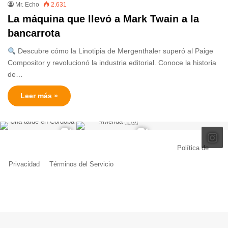
Mr. Echo
2.631
La máquina que llevó a Mark Twain a la
bancarrota
Descubre cómo la Linotipia de Mergenthaler superó al Paige
Compositor y revolucionó la industria editorial. Conoce la historia
de…
Leer más »
© Copyright 2026, Todos los derechos reservados |
Política de
Privacidad
|
Términos del Servicio
| Creado por Miguel Ángel Ferreiro
Facebook
X
Pinterest
YouTube
Tumblr
Instagram
Telegram
Buy
Me