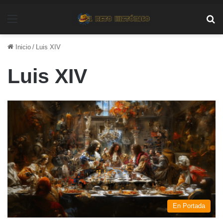
Menú
Bu
Inicio
/
Luis XIV
Luis XIV
En Portada