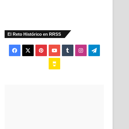
El Reto Histórico en RRSS
Facebook
X
Pinterest
YouTube
Tumblr
Instagram
Telegram
Buy
Me
a
Coffee