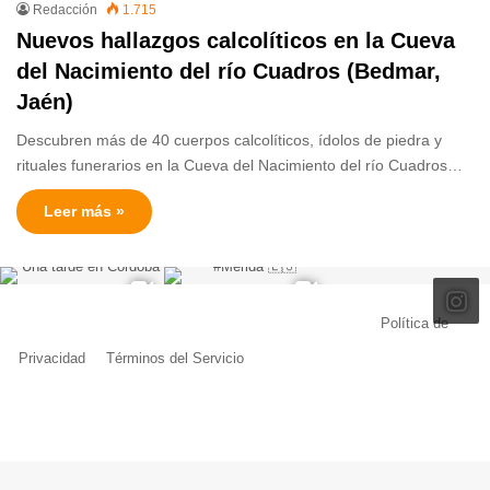
Redacción
1.715
Nuevos hallazgos calcolíticos en la Cueva
del Nacimiento del río Cuadros (Bedmar,
Jaén)
Descubren más de 40 cuerpos calcolíticos, ídolos de piedra y
rituales funerarios en la Cueva del Nacimiento del río Cuadros…
Leer más »
© Copyright 2026, Todos los derechos reservados |
Política de
Privacidad
|
Términos del Servicio
| Creado por Miguel Ángel Ferreiro
Facebook
X
Pinterest
YouTube
Tumblr
Instagram
Telegram
Buy
Me