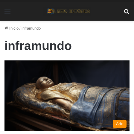
Menú
Bu
Inicio
/
inframundo
inframundo
Arte