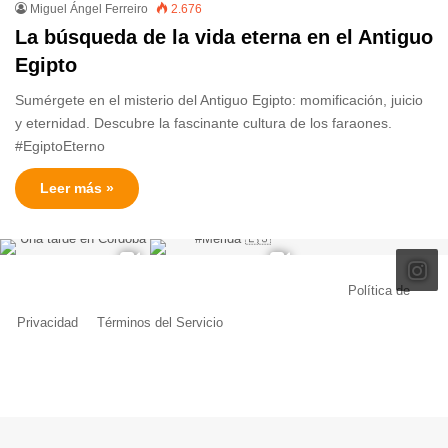
Miguel Ángel Ferreiro
2.676
La búsqueda de la vida eterna en el Antiguo
Egipto
Sumérgete en el misterio del Antiguo Egipto: momificación, juicio
y eternidad. Descubre la fascinante cultura de los faraones.
#EgiptoEterno
Leer más »
© Copyright 2026, Todos los derechos reservados |
Política de
Privacidad
|
Términos del Servicio
| Creado por Miguel Ángel Ferreiro
Facebook
X
Pinterest
YouTube
Tumblr
Instagram
Telegram
Buy
Me