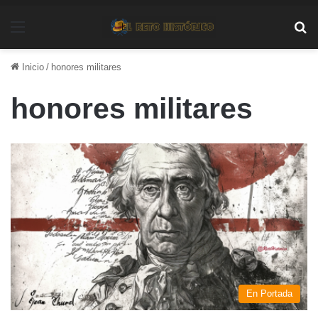
Menú
Bu
Inicio
/
honores militares
honores militares
En Portada