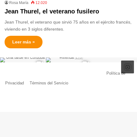
Rosa María
12.020
Jean Thurel, el veterano fusilero
Jean Thurel, el veterano que sirvió 75 años en el ejército francés,
viviendo en 3 siglos diferentes.
Leer más »
© Copyright 2026, Todos los derechos reservados |
Política de
Privacidad
|
Términos del Servicio
| Creado por Miguel Ángel Ferreiro
Facebook
X
Pinterest
YouTube
Tumblr
Instagram
Telegram
Buy
Me
a