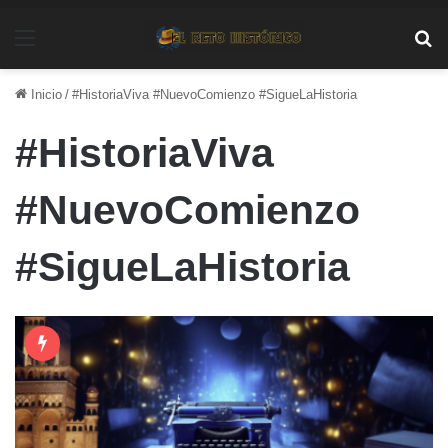
Menú
Bu
Inicio
/
#HistoriaViva #NuevoComienzo #SigueLaHistoria
#HistoriaViva
#NuevoComienzo
#SigueLaHistoria