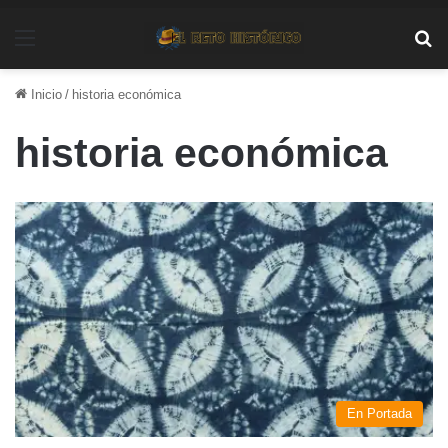
Menú
Bu
Inicio
/
historia económica
historia económica
En Portada