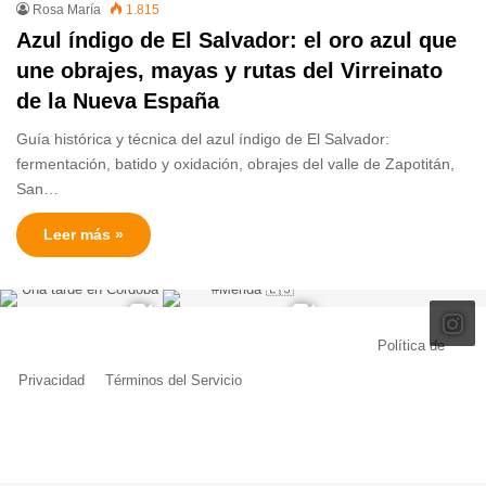
Rosa María
1.815
Azul índigo de El Salvador: el oro azul que
une obrajes, mayas y rutas del Virreinato
de la Nueva España
Guía histórica y técnica del azul índigo de El Salvador:
fermentación, batido y oxidación, obrajes del valle de Zapotitán,
San…
Leer más »
© Copyright 2026, Todos los derechos reservados |
Política de
Privacidad
|
Términos del Servicio
| Creado por Miguel Ángel Ferreiro
Facebook
X
Pinterest
YouTube
Tumblr
Instagram
Telegram
Buy