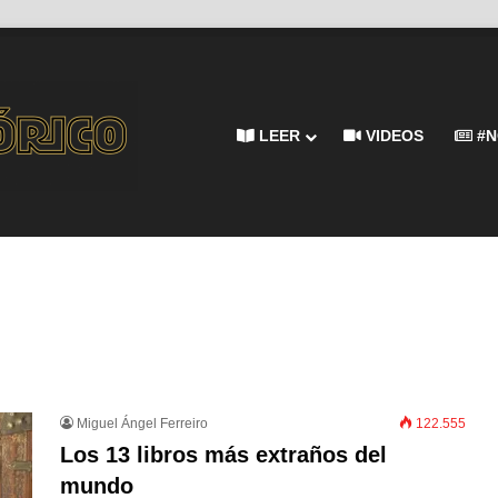
LEER
VIDEOS
#N
Miguel Ángel Ferreiro
122.555
Los 13 libros más extraños del
mundo