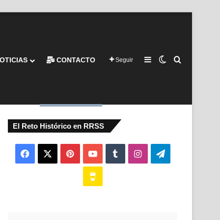
Barra lateral
Switch skin
Buscar por
OTICIAS
CONTACTO
Seguir
El Reto Histórico en RRSS
Facebook
X
Pinterest
YouTube
Tumblr
Instagram
Telegram
Buy
Me
a