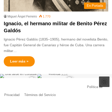
En Portada
Miguel Ángel Ferreiro
1.770
Ignacio, el hermano militar de Benito Pérez
Galdós
Ignacio Pérez Galdós (1835–1905), hermano del novelista Benito,
fue Capitán General de Canarias y héroe de Cuba. Una carrera
militar…
Leer más »
© Copyright 2026, Todos los derechos reservados |
Política de
Privacidad
|
Términos del Servicio
| Creado por Miguel Ángel Ferreiro
Facebook
X
Pinterest
YouTube
Tumblr
Instagram
Telegram
Buy