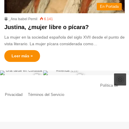
En Portada
_Ana Isabel Pernil
6.141
Justina, ¿mujer libre o pícara?
La mujer en la sociedad española del siglo XVII desde el punto de
vista literario. La mujer pícara considerada como…
Leer más »
© Copyright 2026, Todos los derechos reservados |
Política de
Privacidad
|
Términos del Servicio
| Creado por Miguel Ángel Ferreiro
Facebook
X
Pinterest
YouTube
Tumblr
Instagram
Telegram
Buy
Me