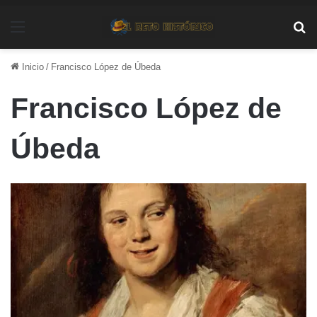
Menú
Bu
Inicio
/
Francisco López de Úbeda
Francisco López de
Úbeda