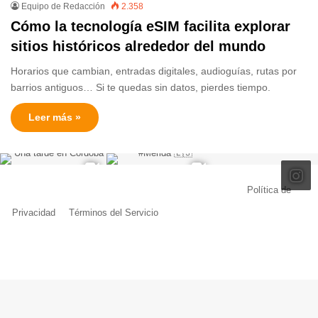
Equipo de Redacción
2.358
Cómo la tecnología eSIM facilita explorar
sitios históricos alrededor del mundo
Horarios que cambian, entradas digitales, audioguías, rutas por
barrios antiguos… Si te quedas sin datos, pierdes tiempo.
Leer más »
© Copyright 2026, Todos los derechos reservados |
Política de
Privacidad
|
Términos del Servicio
| Creado por Miguel Ángel Ferreiro
Facebook
X
Pinterest
YouTube
Tumblr
Instagram
Telegram
Buy
Me
a