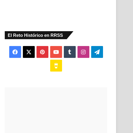
El Reto Histórico en RRSS
Facebook
X
Pinterest
YouTube
Tumblr
Instagram
Telegram
Buy
Me
a
Coffee