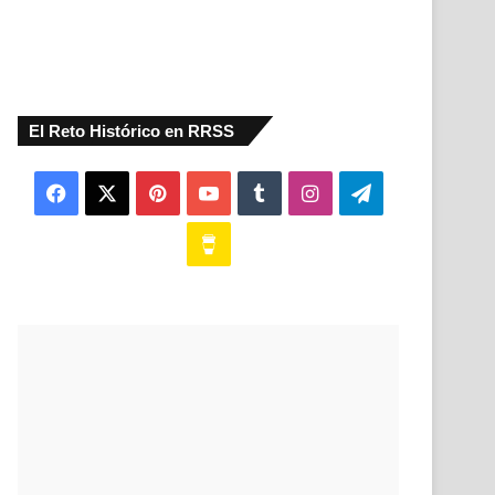
El Reto Histórico en RRSS
Facebook
X
Pinterest
YouTube
Tumblr
Instagram
Telegram
Buy
Me
a
Coffee