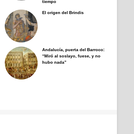
tiempo
El origen del Brindis
Andalucía, puerta del Barroco:
“Miró al soslayo, fuese, y no
hubo nada”
Facebook
X
Pinterest
YouTube
Tumblr
Instagram
Telegram
Buy
Me