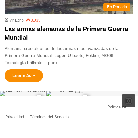
En Portada
Mr. Echo
3.035
Las armas alemanas de la Primera Guerra
Mundial
Alemania creó algunas de las armas más avanzadas de la
Primera Guerra Mundial: Luger, U-boots, Fokker, MG08.
Tecnología brillante… pero…
Leer más »
© Copyright 2026, Todos los derechos reservados |
Política de
Privacidad
|
Términos del Servicio
| Creado por Miguel Ángel Ferreiro
Facebook
X
Pinterest
YouTube
Tumblr
Instagram
Telegram
Buy