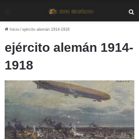
Menú
Bu
Inicio
/
ejército alemán 1914-1918
ejército alemán 1914-
1918