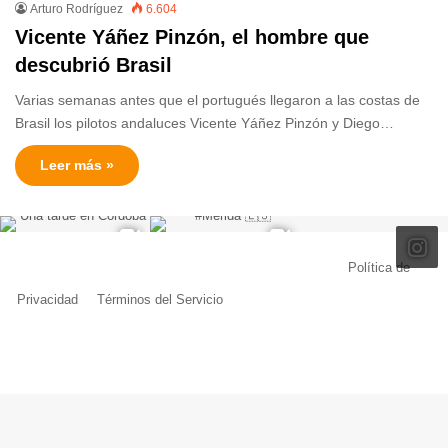
Arturo Rodríguez
6.604
Vicente Yáñez Pinzón, el hombre que
descubrió Brasil
Varias semanas antes que el portugués llegaron a las costas de
Brasil los pilotos andaluces Vicente Yáñez Pinzón y Diego…
Leer más »
© Copyright 2026, Todos los derechos reservados |
Política de
Privacidad
|
Términos del Servicio
| Creado por Miguel Ángel Ferreiro
Facebook
X
Pinterest
YouTube
Tumblr
Instagram
Telegram
Buy
Me
a