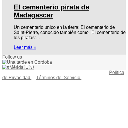
El cementerio pirata de
Madagascar
Un cementerio único en la tierra: El cementerio de
Saint-Pierre, conocido también como "El cementerio de
los piratas"...
Leer más »
Follow us
© Copyright 2026, Todos los derechos reservados |
Política
de Privacidad
|
Términos del Servicio
| Creado por Miguel
Ángel Ferreiro
Facebook
X
Pinterest
YouTube
Tumblr
Instagram
Telegram