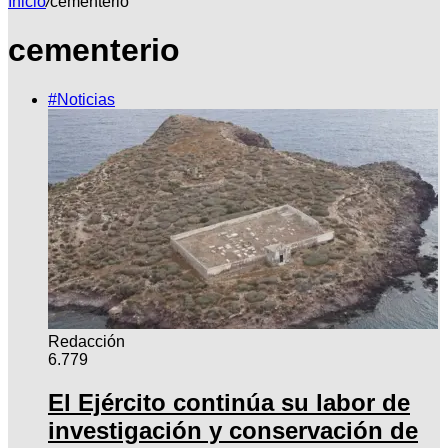
Inicio
/
cementerio
cementerio
por
#Noticias
Redacción
6.779
El Ejército continúa su labor de
investigación y conservación de