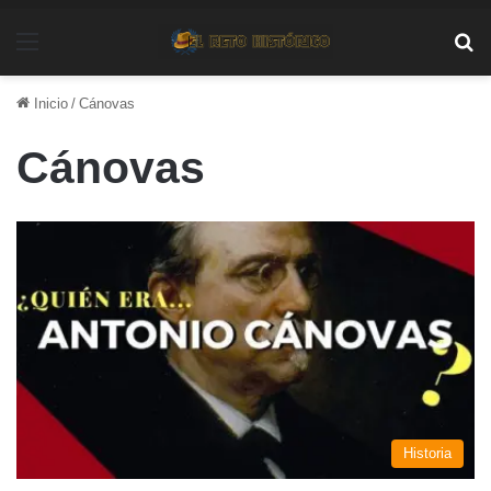
Menú
Bu
Inicio
/
Cánovas
Cánovas
Historia