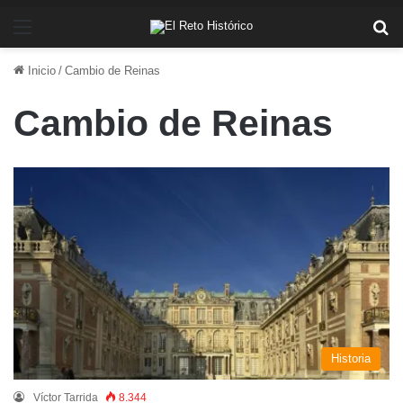
Menú
Bu
Inicio
/
Cambio de Reinas
Cambio de Reinas
Historia
_Víctor Tarrida
8.344