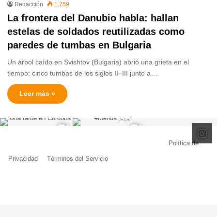
Redacción
1.759
La frontera del Danubio habla: hallan
estelas de soldados reutilizadas como
paredes de tumbas en Bulgaria
Un árbol caído en Svishtov (Bulgaria) abrió una grieta en el
tiempo: cinco tumbas de los siglos II–III junto a…
Leer más »
© Copyright 2026, Todos los derechos reservados |
Política de
Privacidad
|
Términos del Servicio
| Creado por Miguel Ángel Ferreiro
Facebook
X
Pinterest
YouTube
Tumblr
Instagram
Telegram
Buy
Me