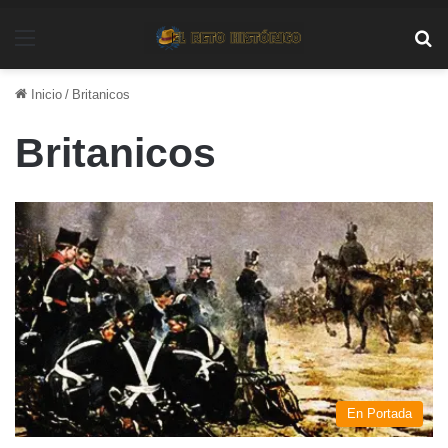
Menú
Bu
Inicio
/
Britanicos
Britanicos
En Portada