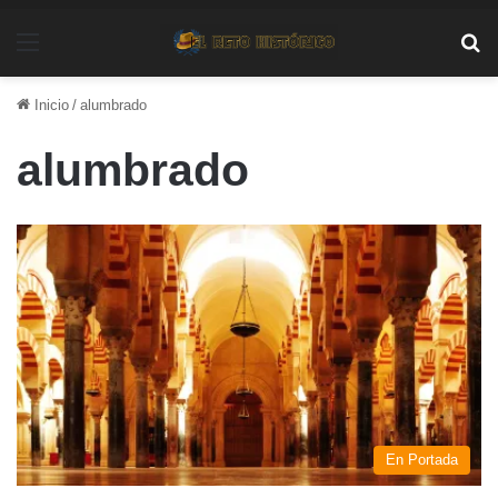
Menú
Bu
Inicio
/
alumbrado
alumbrado
En Portada