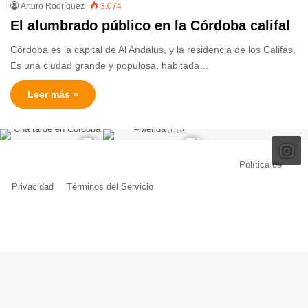
Arturo Rodríguez
3.074
El alumbrado público en la Córdoba califal
Córdoba es la capital de Al Andalus, y la residencia de los Califas.
Es una ciudad grande y populosa, habitada…
Leer más »
© Copyright 2026, Todos los derechos reservados |
Política de
Privacidad
|
Términos del Servicio
| Creado por Miguel Ángel Ferreiro
Facebook
X
Pinterest
YouTube
Tumblr
Instagram
Telegram
Buy
Me
a