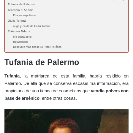
Tufania de Palermo
Teofanía di Adamo
El agua napolitana
Giulia Tofana
Auge y caída de Giulia Tofana
El Acqua Tofana
Me gusta esto:
Relacionado
Descubre más desde El Reto Histórico
Tufania de Palermo
Tufania,
la matriarca de esta familia, habría residido en
Palermo. De ella que se conserva escasísima información, era
propietaria de una tienda de cosméticos que
vendía polvos con
base de arsénico
, entre otras cosas.