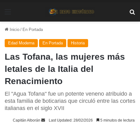
Menú
Bu
Inicio
/
En Portada
Edad Moderna
En Portada
Historia
Las Tofana, las mujeres más
letales de la Italia del
Renacimiento
El "Agua Tofana" fue un potente veneno atribuido a
esta familia de boticarias que circuló entre las cortes
italianas en el siglo XVII
Send
Capitán Alborán
Last Updated: 28/02/2026
5 minutos de lectura
an
email