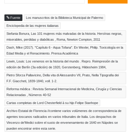
Fuente
Los manuscritos de la Biblioteca Municipal de Palermo
Enciclopedia de las mujeres italianas
Stefania Bonura, Las 101 mujeres más malvadas de la historia. Heroínas negras,
miserables, perdidas y diabólicas , Roma, Newton Compton, 2011
Dash, Mike (2017). "Capítulo 6 - Aqua Tofana". En Wexler, Philip. Toxicología en la
Edad Media y el Renacimiento. Prensa Académica
Lewin, Louis: Los venenos en la historia del mundo . Repro. Reimpresión de la
edición de Berlín (3a edición) de 1920, Gerstenberg, Hildesheim 1984,
Pietro Sforza Pallavicino, Della vita di Alessandro VII, Prato, Nella Tipografia dei
F.F. Giaccheti, 1839-1840, voll. 1-2.
Reforma médica : Revista Semanal Internacional de Medicina, Cirugía y Ciencias
Relacionadas , Números 40-52
Cartas completas de Lord Chesterfield à su hijo Felipe Stanhope
Archivo Estatal de Florencia //contiene varios volúmenes de correspondencia de
agentes toscanos radicados en varios tribunales de Italia. Los despachos de
Vincenzo de'Medici sobre el susto de envenenamiento de 1640 en Nápoles se
pueden encontrar entre esta serie.