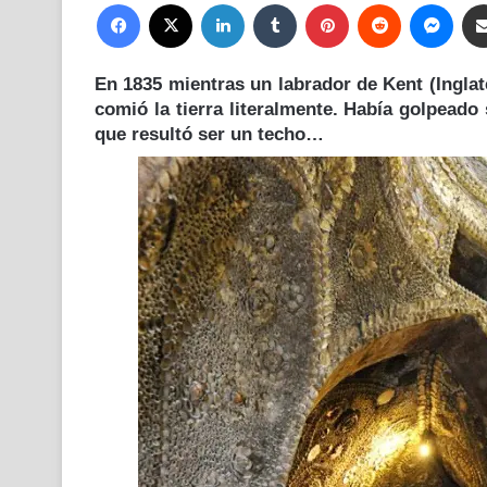
Facebook
X
LinkedIn
Tumblr
Pinterest
Reddit
Mess
En 1835 mientras un labrador de Kent (Inglat
comió la tierra literalmente. Había golpead
que resultó ser un techo…