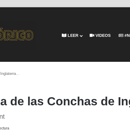
LEER
VIDEOS
#N
 Inglaterra…
ta de las Conchas de I
nt
ectura