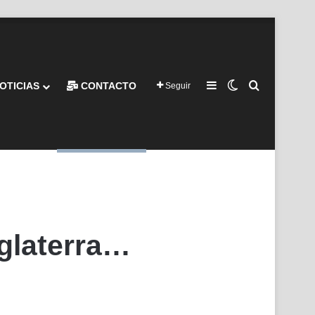
Barra lateral
Switch skin
Buscar por
OTICIAS
CONTACTO
Seguir
nglaterra…