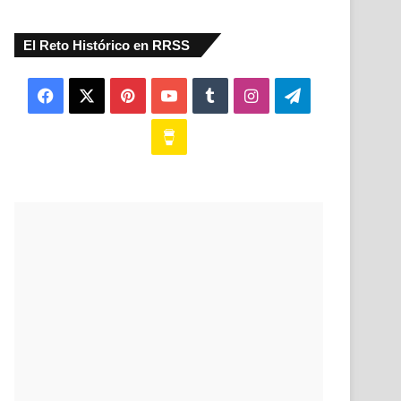
El Reto Histórico en RRSS
Facebook
X
Pinterest
YouTube
Tumblr
Instagram
Telegram
Buy
Me
a
Coffee