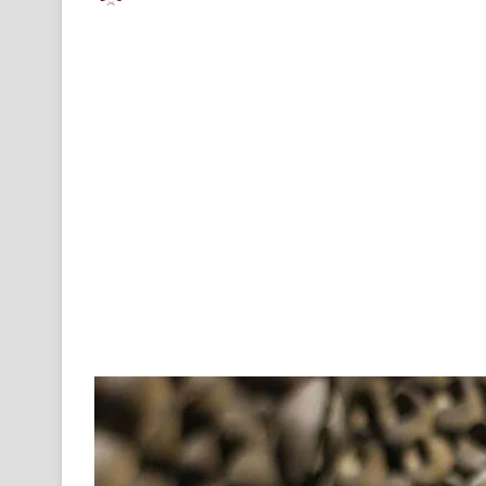
an
email