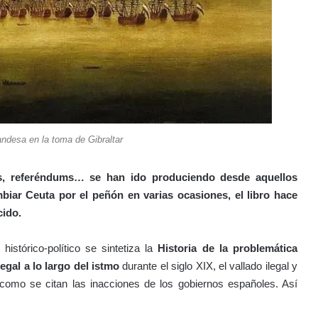
landesa en la toma de Gibraltar
as, referéndums… se han ido produciendo desde aquellos
mbiar Ceuta por el peñón en varias ocasiones, el libro hace
cido.
istórico-político se sintetiza la
Historia de la problemática
egal a lo largo del istmo
durante el siglo XIX, el vallado ilegal y
 como se citan las inacciones de los gobiernos españoles. Así