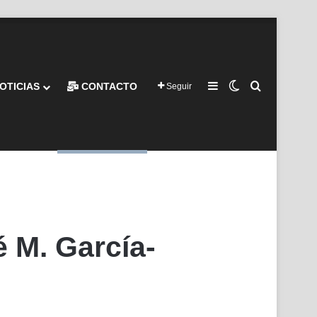
Barra lateral
Switch skin
Buscar por
OTICIAS
CONTACTO
Seguir
é M. García-