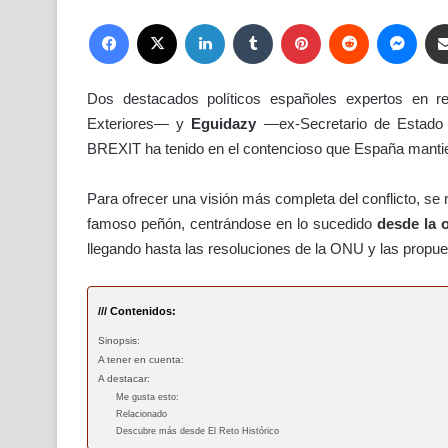
Facebook
X
LinkedIn
Tumblr
Pinterest
Reddit
Mess
Dos destacados políticos españoles expertos en re
Exteriores— y
Eguidazy
—ex-Secretario de Estado 
BREXIT ha tenido en el contencioso que España manti
Para ofrecer una visión más completa del conflicto, se r
famoso peñón, centrándose en lo sucedido
desde la 
llegando hasta las resoluciones de la ONU y las propu
/// Contenidos:
Sinopsis:
A tener en cuenta:
A destacar:
Me gusta esto:
Relacionado
Descubre más desde El Reto Histórico