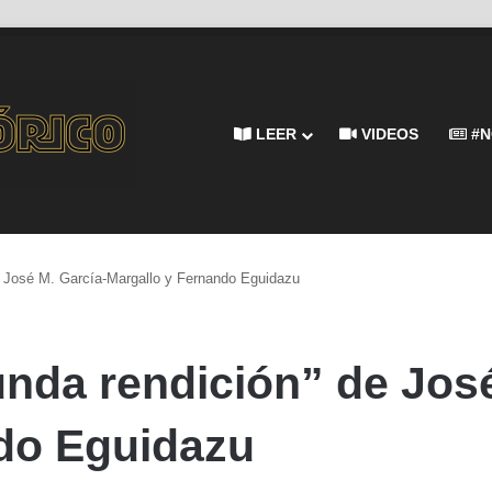
LEER
VIDEOS
#N
de José M. García-Margallo y Fernando Eguidazu
unda rendición” de Jos
do Eguidazu