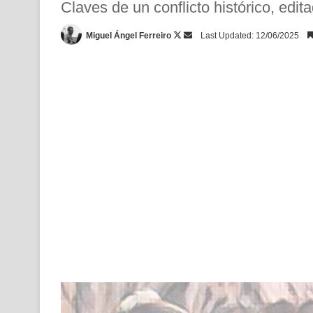
Claves de un conflicto histórico, edi
Follow
Send
Miguel Ángel Ferreiro
Last Updated: 12/06/2025
on
an
X
email