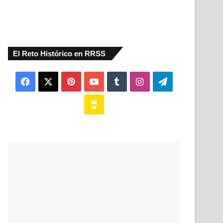
El Reto Histórico en RRSS
Facebook
X
Pinterest
YouTube
Tumblr
Instagram
Telegram
Buy
Me
a
Coffee