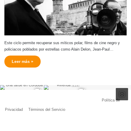
Este ciclo permite recuperar sus míticos polar, films de cine negro y
policiacos poblados por estrellas como Alain Delon, Jean-Paul…
Leer más »
© Copyright 2026, Todos los derechos reservados |
Política de
Privacidad
|
Términos del Servicio
| Creado por Miguel Ángel Ferreiro
Facebook
X
Pinterest
YouTube
Tumblr
Instagram
Telegram
Buy